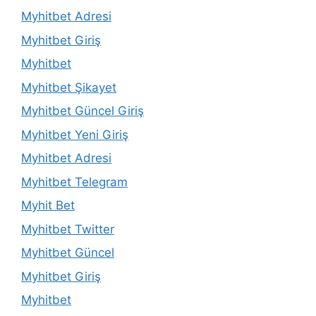
Myhitbet Adresi
Myhitbet Giriş
Myhitbet
Myhitbet Şikayet
Myhitbet Güncel Giriş
Myhitbet Yeni Giriş
Myhitbet Adresi
Myhitbet Telegram
Myhit Bet
Myhitbet Twitter
Myhitbet Güncel
Myhitbet Giriş
Myhitbet