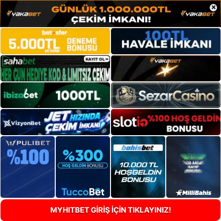
×
MYHITBET GİRİŞ İÇİN TIKLAYINIZ!