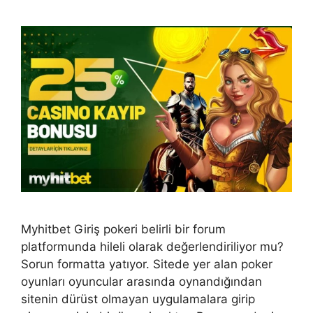
Myhitbet Giriş pokeri belirli bir forum
platformunda hileli olarak değerlendiriliyor mu?
Sorun formatta yatıyor. Sitede yer alan poker
oyunları oyuncular arasında oynandığından
sitenin dürüst olmayan uygulamalara girip