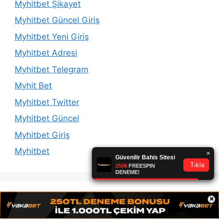
Myhitbet Şikayet
Myhitbet Güncel Giriş
Myhitbet Yeni Giriş
Myhitbet Adresi
Myhitbet Telegram
Myhit Bet
Myhitbet Twitter
Myhitbet Güncel
Myhitbet Giriş
Myhitbet
×
Kategoriler