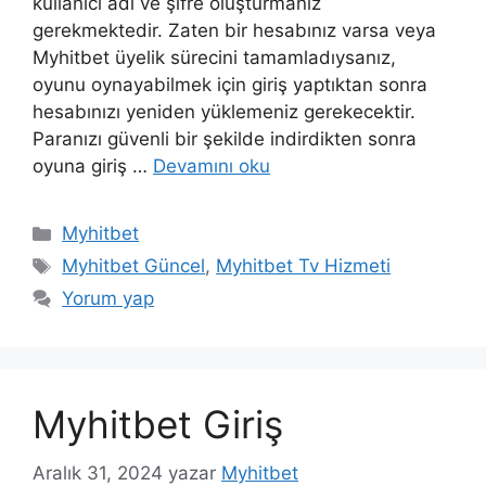
kullanıcı adı ve şifre oluşturmanız
gerekmektedir. Zaten bir hesabınız varsa veya
Myhitbet üyelik sürecini tamamladıysanız,
oyunu oynayabilmek için giriş yaptıktan sonra
hesabınızı yeniden yüklemeniz gerekecektir.
Paranızı güvenli bir şekilde indirdikten sonra
oyuna giriş …
Devamını oku
Kategoriler
Myhitbet
Etiketler
Myhitbet Güncel
,
Myhitbet Tv Hizmeti
Yorum yap
Myhitbet Giriş
Aralık 31, 2024
yazar
Myhitbet