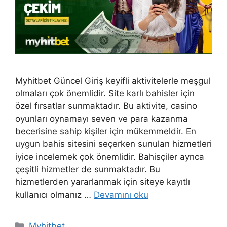
Myhitbet Güncel Giriş keyifli aktivitelerle meşgul
olmaları çok önemlidir. Site karlı bahisler için
özel fırsatlar sunmaktadır. Bu aktivite, casino
oyunları oynamayı seven ve para kazanma
becerisine sahip kişiler için mükemmeldir. En
uygun bahis sitesini seçerken sunulan hizmetleri
iyice incelemek çok önemlidir. Bahisçiler ayrıca
çeşitli hizmetler de sunmaktadır. Bu
hizmetlerden yararlanmak için siteye kayıtlı
kullanıcı olmanız …
Devamını oku
Kategoriler
Myhitbet