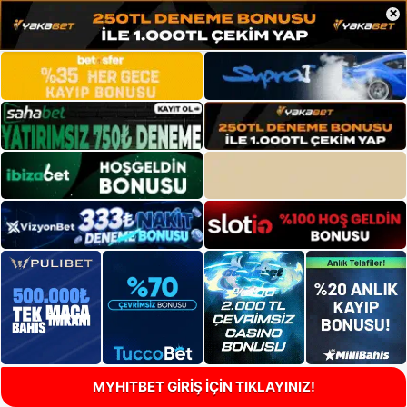
×
MYHITBET GİRİŞ İÇİN TIKLAYINIZ!