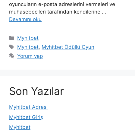
oyuncuların e-posta adreslerini vermeleri ve
muhasebecileri tarafından kendilerine …
Devamını oku
Kategoriler
Myhitbet
Etiketler
Myhitbet
,
Myhitbet Ödüllü Oyun
Yorum yap
Son Yazılar
Myhitbet Adresi
Myhitbet Giriş
Myhitbet