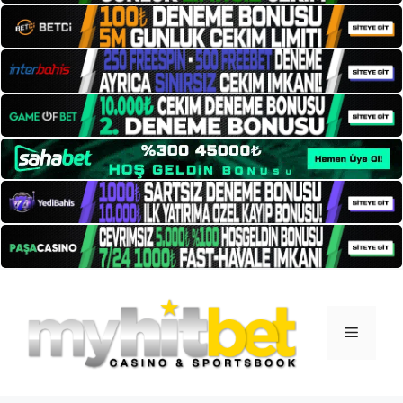
İçeriğe
atla
Menü