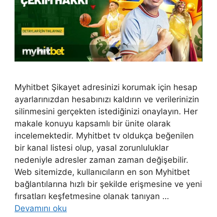
Myhitbet Şikayet adresinizi korumak için hesap
ayarlarınızdan hesabınızı kaldırın ve verilerinizin
silinmesini gerçekten istediğinizi onaylayın. Her
makale konuyu kapsamlı bir ünite olarak
incelemektedir. Myhitbet tv oldukça beğenilen
bir kanal listesi olup, yasal zorunluluklar
nedeniyle adresler zaman zaman değişebilir.
Web sitemizde, kullanıcıların en son Myhitbet
bağlantılarına hızlı bir şekilde erişmesine ve yeni
fırsatları keşfetmesine olanak tanıyan …
Devamını oku