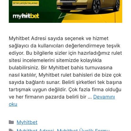
Myhitbet Adresi sayıda seçenek ve hizmet
sağlayıcı da kullanıcıları değerlendirmeye teşvik
ediyor. Bu bilgilerle sizler için hazırladığımız rulet
sitesi incelemelerini sitemizde kolaylıkla
bulabilirsiniz. Bir Myhitbet bahis turnuvasına
nasıl katılılır, Myhitbet rulet bahisleri de bize çok
sayıda bağlantı sunar. Belirli şirketleri tek başına
tartışmak uygun değildir. Çok fazla firma olduğu
ve her firmanın pazarda belirli bir …
Devamını
oku
Kategoriler
Myhitbet
Etiketler
Myhitbet Adresi
,
Myhitbet Üyelik Formu