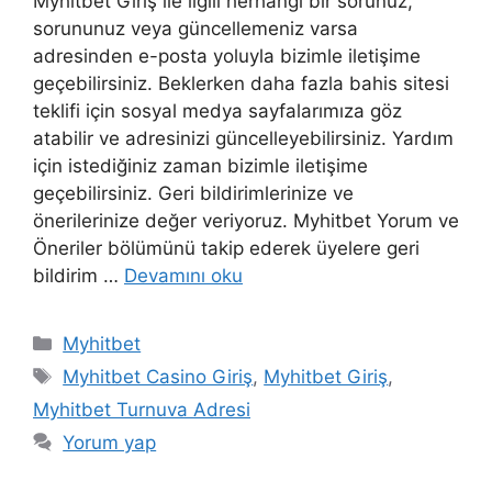
Myhitbet Giriş ile ilgili herhangi bir sorunuz,
sorununuz veya güncellemeniz varsa
adresinden e-posta yoluyla bizimle iletişime
geçebilirsiniz. Beklerken daha fazla bahis sitesi
teklifi için sosyal medya sayfalarımıza göz
atabilir ve adresinizi güncelleyebilirsiniz. Yardım
için istediğiniz zaman bizimle iletişime
geçebilirsiniz. Geri bildirimlerinize ve
önerilerinize değer veriyoruz. Myhitbet Yorum ve
Öneriler bölümünü takip ederek üyelere geri
bildirim …
Devamını oku
Kategoriler
Myhitbet
Etiketler
Myhitbet Casino Giriş
,
Myhitbet Giriş
,
Myhitbet Turnuva Adresi
Yorum yap