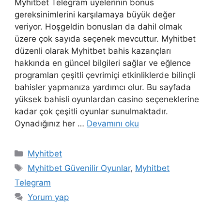
Myhitbet Telegram üyelerinin bonus
gereksinimlerini karşılamaya büyük değer
veriyor. Hoşgeldin bonusları da dahil olmak
üzere çok sayıda seçenek mevcuttur. Myhitbet
düzenli olarak Myhitbet bahis kazançları
hakkında en güncel bilgileri sağlar ve eğlence
programları çeşitli çevrimiçi etkinliklerde bilinçli
bahisler yapmanıza yardımcı olur. Bu sayfada
yüksek bahisli oyunlardan casino seçeneklerine
kadar çok çeşitli oyunlar sunulmaktadır.
Oynadığınız her …
Devamını oku
Kategoriler
Myhitbet
Etiketler
Myhitbet Güvenilir Oyunlar
,
Myhitbet
Telegram
Yorum yap