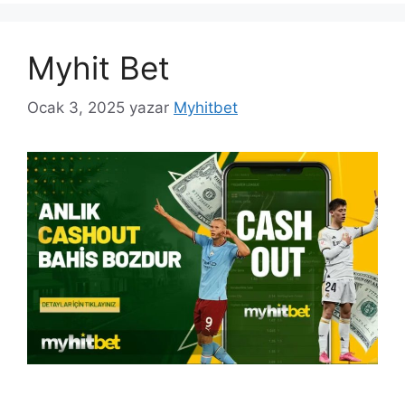
Myhit Bet
Ocak 3, 2025
yazar
Myhitbet