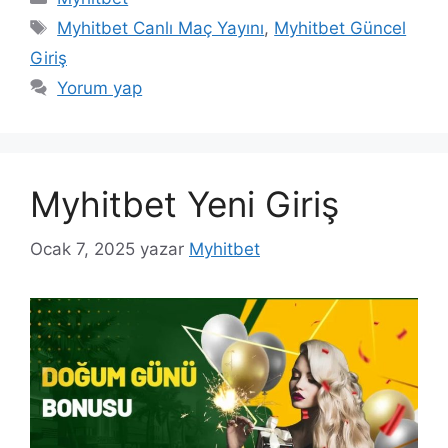
Etiketler
Myhitbet Canlı Maç Yayını
,
Myhitbet Güncel
Giriş
Yorum yap
Myhitbet Yeni Giriş
Ocak 7, 2025
yazar
Myhitbet