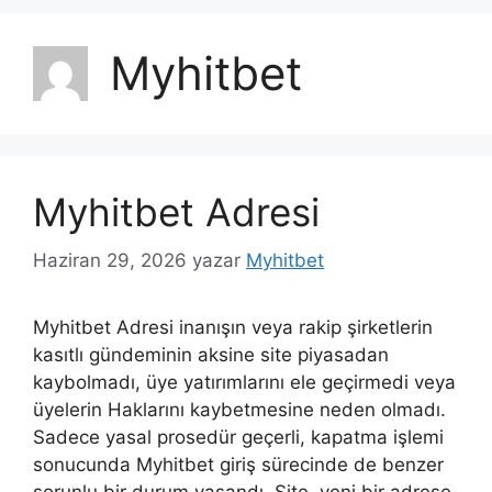
Myhitbet
Myhitbet Adresi
Haziran 29, 2026
yazar
Myhitbet
Myhitbet Adresi inanışın veya rakip şirketlerin
kasıtlı gündeminin aksine site piyasadan
kaybolmadı, üye yatırımlarını ele geçirmedi veya
üyelerin Haklarını kaybetmesine neden olmadı.
Sadece yasal prosedür geçerli, kapatma işlemi
sonucunda Myhitbet giriş sürecinde de benzer